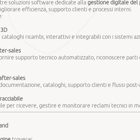
re soluzioni software dedicate alla
gestione digitale del
liorare efficienza, supporto clienti e processi interni.
e:
e 3D
cataloghi ricambi, interattivi e integrabili con i sistemi az
fter-sales
 fornire supporto tecnico automatizzato, riconoscere part
after-sales
ocumentazione, cataloghi, supporto clienti e flussi post-
racciabile
ile per ricevere, gestire e monitorare reclami tecnici in 
tand
gine
troverai: