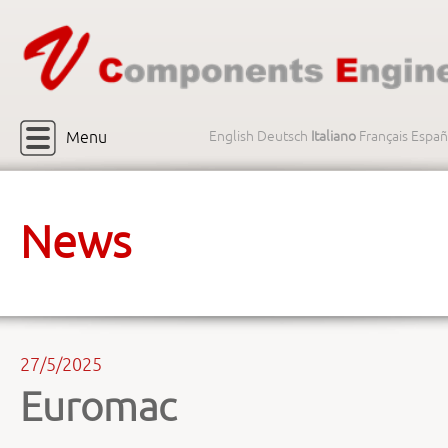
Menu
English
Deutsch
Italiano
Français
Españ
News
27/5/2025
Euromac