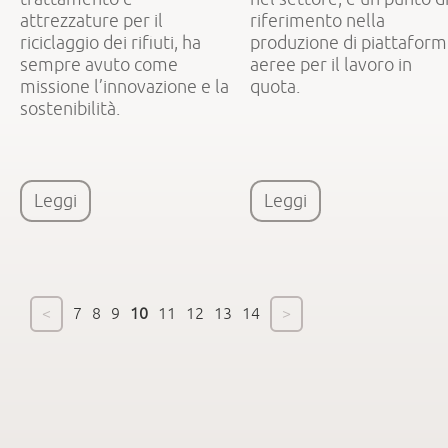
attrezzature per il
riferimento nella
riciclaggio dei rifiuti, ha
produzione di piattafor
sempre avuto come
aeree per il lavoro in
missione l’innovazione e la
quota.
sostenibilità.
Leggi
Leggi
<
7
8
9
10
11
12
13
14
>