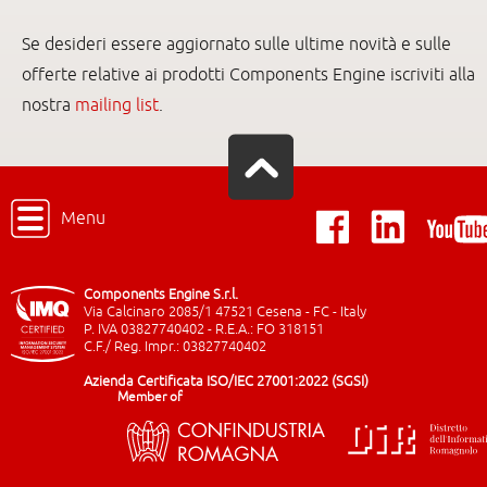
Se desideri essere aggiornato sulle ultime novità e sulle
offerte relative ai prodotti Components Engine iscriviti alla
nostra
mailing list
.
Menu
Components Engine S.r.l.
Via Calcinaro 2085/1 47521 Cesena - FC - Italy
P. IVA 03827740402 - R.E.A.: FO 318151
C.F./ Reg. Impr.: 03827740402
Azienda Certificata ISO/IEC 27001:2022 (SGSI)
Member of