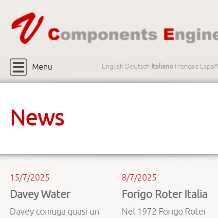
Menu
English
Deutsch
Italiano
Français
Españ
News
15/7/2025
8/7/2025
Davey Water
Forigo Roter Italia
Davey coniuga quasi un
Nel 1972 Forigo Roter