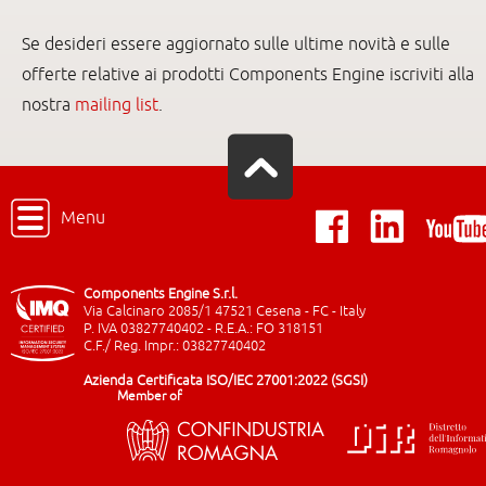
Se desideri essere aggiornato sulle ultime novità e sulle
offerte relative ai prodotti Components Engine iscriviti alla
nostra
mailing list
.
Menu
Components Engine S.r.l.
Via Calcinaro 2085/1 47521 Cesena - FC - Italy
P. IVA 03827740402 - R.E.A.: FO 318151
C.F./ Reg. Impr.: 03827740402
Azienda Certificata ISO/IEC 27001:2022 (SGSI)
Member of