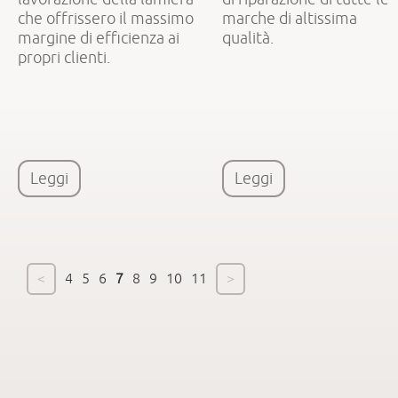
che offrissero il massimo
marche di altissima
margine di efficienza ai
qualità.
propri clienti.
Leggi
Leggi
<
4
5
6
7
8
9
10
11
>