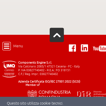
Menu
Components Engine S.r.l.
Via Calcinaro 2085/1 47521 Cesena - FC - Italy
P. IVA 03827740402 - R.E.A.: FO 318151
C.F./ Reg. Impr.: 03827740402
Azienda Certificata ISO/IEC 27001:2022 (SGSI)
Member of
Questo sito utilizza cookie tecnici.