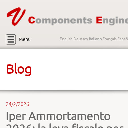
Menu
English
Deutsch
Italiano
Français
Españ
Blog
24/2/2026
Iper Ammortamento