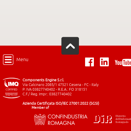
Menu
Components Engine S.r.l.
Via Calcinaro 2085/1 47521 Cesena - FC - Italy
P. IVA 03827740402 - R.E.A.: FO 318151
C.F./ Reg. Impr.: 03827740402
Azienda Certificata ISO/IEC 27001:2022 (SGSI)
Member of