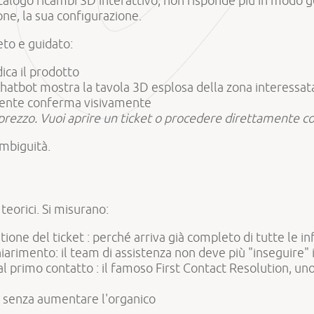
alogo ricambi 3D interattivo, non risponde più in modo g
ione, la sua configurazione.
eto e guidato:
dica il prodotto
chatbot mostra la tavola 3D esplosa della zona interessat
liente conferma visivamente
 il prezzo. Vuoi aprire un ticket o procedere direttamente co
ambiguità.
teorici. Si misurano:
one del ticket : perché arriva già completo di tutte le i
iarimento: il team di assistenza non deve più "inseguire" 
l primo contatto : il famoso First Contact Resolution, uno 
7: senza aumentare l'organico