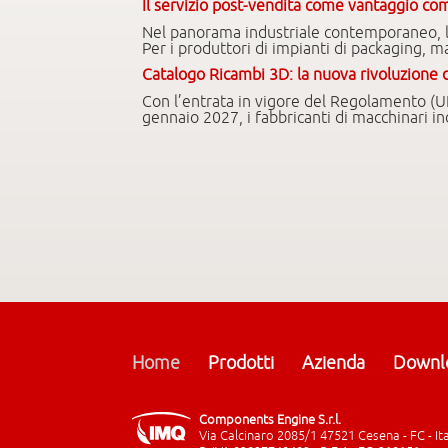
Il servizio post-vendita come vantaggio co
Nel panorama industriale contemporaneo, la 
Per i produttori di impianti di packaging, 
Catalogo Ricambi 3D: la nuova rivoluzione de
Con l’entrata in vigore del Regolamento (U
gennaio 2027, i fabbricanti di macchinari in
Home
Prodotti
Azienda
Downl
Components Engine S.r.l.
Via Calcinaro 2085/1 47521 Cesena - FC - It