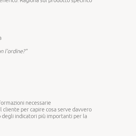
enerico. Ragiona sul prodotto specifico
a
n l'ordine?"
nformazioni necessarie
il cliente per capire cosa serve davvero
degli indicatori più importanti per la