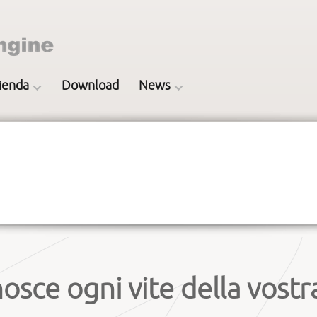
ienda
Download
News
nosce ogni vite della vost