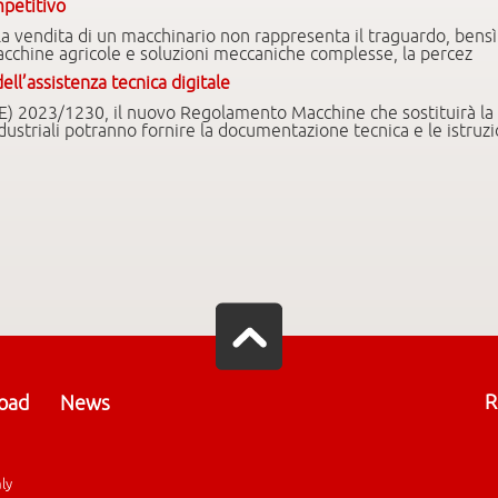
mpetitivo
vendita di un macchinario non rappresenta il traguardo, bensì l
macchine agricole e soluzioni meccaniche complesse, la percez
ll’assistenza tecnica digitale
E) 2023/1230, il nuovo Regolamento Macchine che sostituirà la 
dustriali potranno fornire la documentazione tecnica e le istruzi
R
oad
News
aly