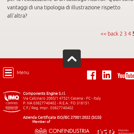
vantaggi di una tipologia di illustrazione rispetto
all'altra?
<< back
2
3
4
Menu
Components Engine S.r.l.
Via Calcinaro 2085/1 47521 Cesena - FC - Italy
P. IVA 03827740402 - R.E.A.: FO 318151
C.F./ Reg. Impr.: 03827740402
Azienda Certificata ISO/IEC 27001:2022 (SGSI)
Member of