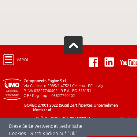
Menu
Components Engine S.r.l.
Via Calcinaro 2085/1 47521 Cesena - FC - Italy
P. IVA 03827740402 - R.E.A.: FO 318151
C.F./ Reg. Impr.: 03827740402
ISO/IEC 27001:2022 (SGSI) Zertifiziertes Unternehmen
Member of
Diese Seite verwendet technische
Cookies. Durch Klicken auf "Ok"