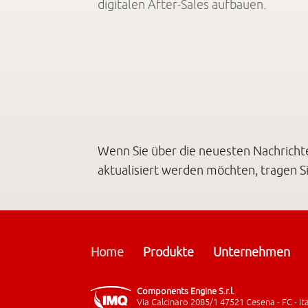
digitalen After-Sales aufbauen.
Wenn Sie über die neuesten Nachrich
aktualisiert werden möchten, tragen Si
Home
Produkte
Unternehmen
Components Engine S.r.l.
Via Calcinaro 2085/1 47521 Cesena - FC - It