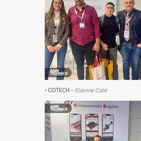
•
COTECH
–
Etienne Cote