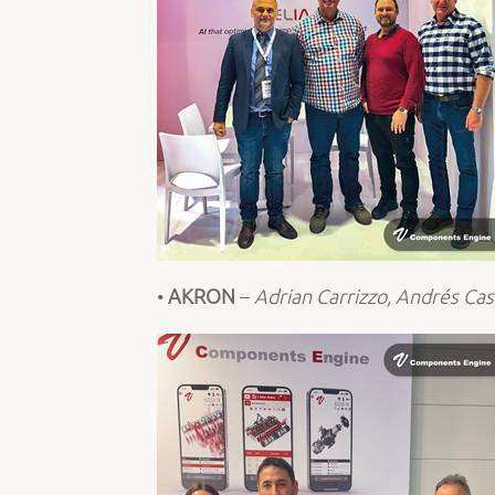
•
AKRON
–
Adrian Carrizzo, Andrés Ca