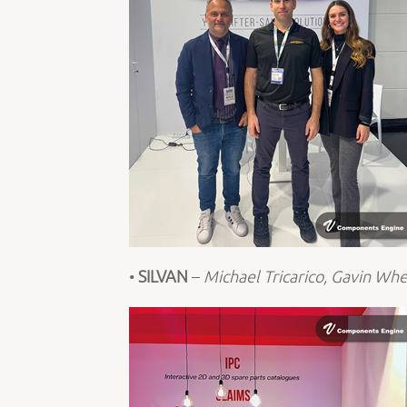
•
SILVAN
–
Michael Tricarico, Gavin Whe