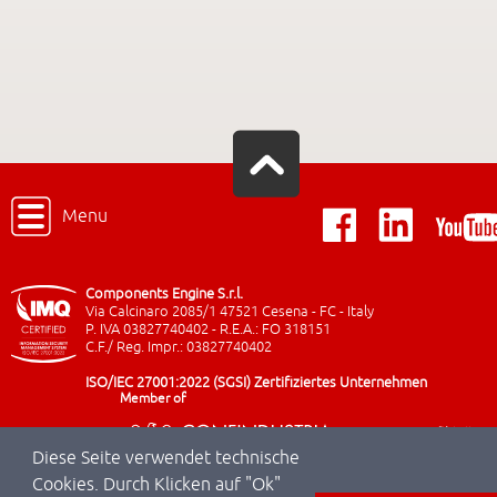
Menu
Components Engine S.r.l.
Via Calcinaro 2085/1 47521 Cesena - FC - Italy
P. IVA 03827740402 - R.E.A.: FO 318151
C.F./ Reg. Impr.: 03827740402
ISO/IEC 27001:2022 (SGSI) Zertifiziertes Unternehmen
Member of
Diese Seite verwendet technische
Cookies. Durch Klicken auf "Ok"