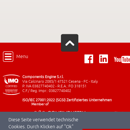
Menu
Components Engine S.r.l.
Via Calcinaro 2085/1 47521 Cesena - FC - Italy
P. IVA 03827740402 - R.E.A.: FO 318151
C.F./ Reg. Impr.: 03827740402
ISO/IEC 27001:2022 (SGSI) Zertifiziertes Unternehmen
Member of
Diese Seite verwendet technische
Cookies. Durch Klicken auf "Ok"