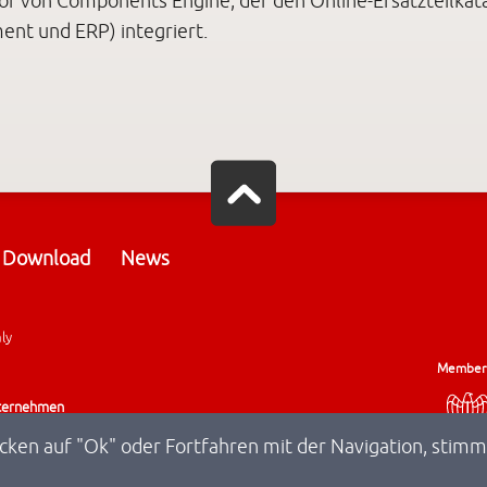
or von Components Engine, der den Online-Ersatzteilkat
nt und ERP) integriert.
Download
News
aly
Member
Unternehmen
icken auf "Ok" oder Fortfahren mit der Navigation, sti