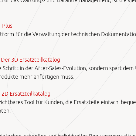
für das Wartungs- und Garantiemanagement, ist die viert
 Plus
form für die Verwaltung der technischen Dokumentation, 
 Der 3D Ersatzteilkatalog
e Schritt in der After-Sales-Evolution, sondern spart dem
Produkte mehr anfertigen muss.
 2D Ersatzteilkatalog
zichtbares Tool für Kunden, die Ersatzteile einfach, beq
hten.