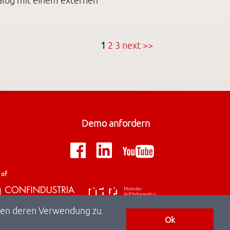
alog mit einem externen
1
2
3
next >>
Demo anfordern
 of
mmen deren Verwendung zu.
Ok