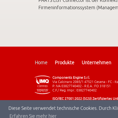
PARTS LIST Connector ist der Konnekt
Firmeninformationssystem (Manageme
Home
Produkte
Unternehmen
Components Engine S.r.l.
Via Calcinaro 2085/1 47521 Cesena - FC - It
P. IVA 03827740402 - R.E.A.: FO 318151
C.F./ Reg. Impr.: 03827740402
ISO/IEC 27001:2022 (SGSI) Zertifiziertes 
Diese Seite verwendet technische Cookies. Durch Kl
Erfahren Sie mehr hier