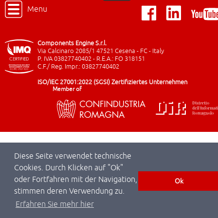
Menu
Components Engine S.r.l.
Via Calcinaro 2085/1 47521 Cesena - FC - Italy
P. IVA 03827740402 - R.E.A.: FO 318151
C.F./ Reg. Impr.: 03827740402
ISO/IEC 27001:2022 (SGSI) Zertifiziertes Unternehmen
Member of
Diese Seite verwendet technische
Cookies. Durch Klicken auf "Ok"
oder Fortfahren mit der Navigation,
Ok
stimmen deren Verwendung zu.
Erfahren Sie mehr hier