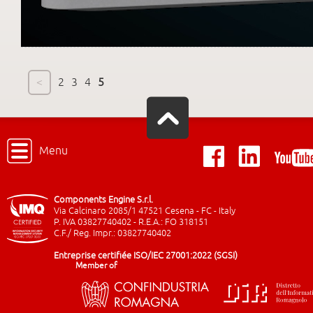
<
2
3
4
5
Menu
Components Engine S.r.l.
Via Calcinaro 2085/1 47521 Cesena - FC - Italy
P. IVA 03827740402 - R.E.A.: FO 318151
C.F./ Reg. Impr.: 03827740402
Entreprise certifiée ISO/IEC 27001:2022 (SGSI)
Member of