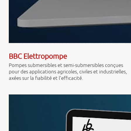
BBC Elettropompe
Pompes submersibles et semi-submersibles conçues
pour des applications agricoles, civiles et industrielles,
axées sur la fiabilité et l'efficacité.