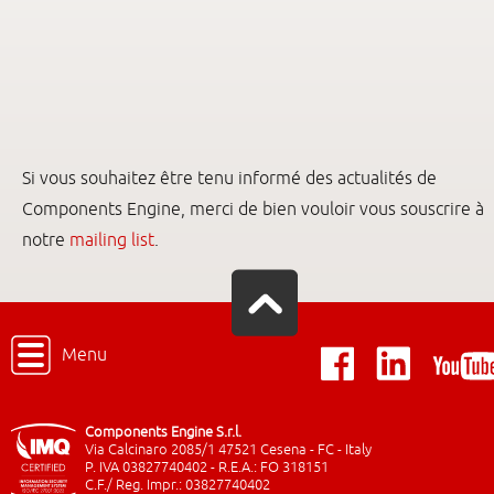
Si vous souhaitez être tenu informé des actualités de
Components Engine, merci de bien vouloir vous souscrire à
notre
mailing list
.
Menu
Components Engine S.r.l.
Via Calcinaro 2085/1 47521 Cesena - FC - Italy
P. IVA 03827740402 - R.E.A.: FO 318151
C.F./ Reg. Impr.: 03827740402