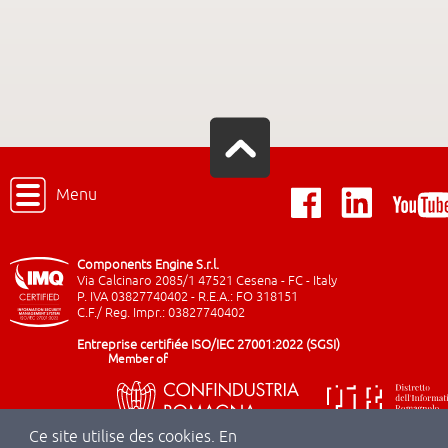
Menu
Components Engine S.r.l.
Via Calcinaro 2085/1 47521 Cesena - FC - Italy
P. IVA 03827740402 - R.E.A.: FO 318151
C.F./ Reg. Impr.: 03827740402
Entreprise certifiée ISO/IEC 27001:2022 (SGSI)
Member of
Ce site utilise des cookies. En