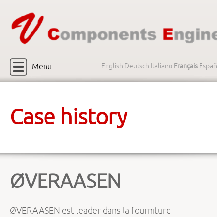
Menu
English
Deutsch
Italiano
Français
Españ
Case history
ØVERAASEN
ØVERAASEN est leader dans la fourniture