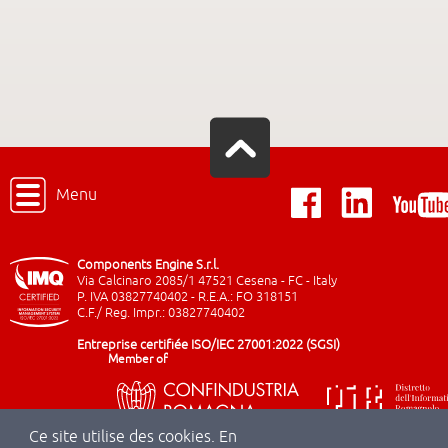
Menu
Components Engine S.r.l.
Via Calcinaro 2085/1 47521 Cesena - FC - Italy
P. IVA 03827740402 - R.E.A.: FO 318151
C.F./ Reg. Impr.: 03827740402
Entreprise certifiée ISO/IEC 27001:2022 (SGSI)
Member of
Ce site utilise des cookies. En