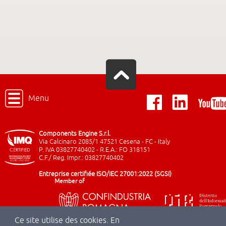
Menu
Components Engine S.r.l.
Via Calcinaro 2085/1 47521 Cesena - FC - Italy
P. IVA 03827740402 - R.E.A.: FO 318151
C.F./ Reg. Impr.: 03827740402
Entreprise certifiée ISO/IEC 27001:2022 (SGSI)
Member of
Ce site utilise des cookies. En