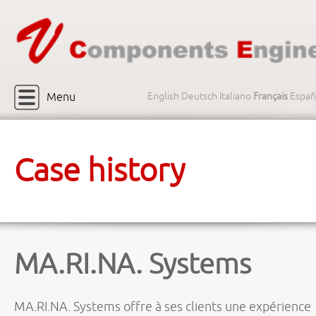
Menu
English
Deutsch
Italiano
Français
Españ
Case history
MA.RI.NA. Systems
MA.RI.NA. Systems offre à ses clients une expérience