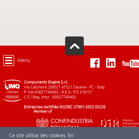
Menu
Components Engine S.r.l.
Via Calcinaro 2085/1 47521 Cesena - FC - Italy
P. IVA 03827740402 - R.E.A.: FO 318151
C.F./ Reg. Impr.: 03827740402
Entreprise certifiée ISO/IEC 27001:2022 (SGSI)
Member of
Ce site utilise des cookies. En