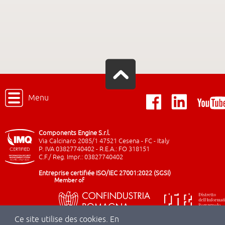
Menu
Components Engine S.r.l.
Via Calcinaro 2085/1 47521 Cesena - FC - Italy
P. IVA 03827740402 - R.E.A.: FO 318151
C.F./ Reg. Impr.: 03827740402
Entreprise certifiée ISO/IEC 27001:2022 (SGSI)
Member of
Ce site utilise des cookies. En