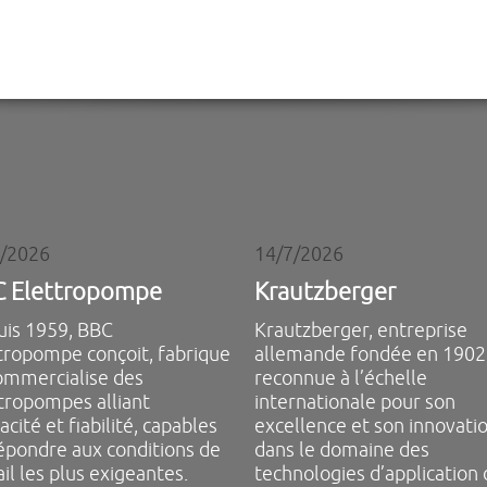
7/2026
14/7/2026
 Elettropompe
Krautzberger
is 1959, BBC
Krautzberger, entreprise
tropompe conçoit, fabrique
allemande fondée en 1902,
ommercialise des
reconnue à l’échelle
tropompes alliant
internationale pour son
acité et fiabilité, capables
excellence et son innovati
épondre aux conditions de
dans le domaine des
ail les plus exigeantes.
technologies d’application