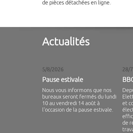
de pièces détachées en ligne.
Actualités
5/8/2026
28/
Pause estivale
BBC
Nous vous informons que nos
Depu
bureaux seront fermés du lundi
Elet
10 au vendredi 14 août à
et c
l'occasion de la pause estivale.
élec
effic
de r
trav