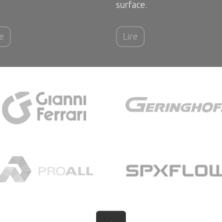
surface.
re
Lire