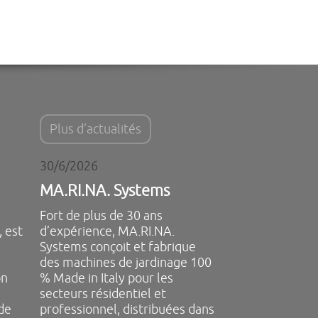
Plus d’actualités
30/6/2026
MA.RI.NA. Systems
Fort de plus de 30 ans
 est
d’expérience, MA.RI.NA.
Systems conçoit et fabrique
des machines de jardinage 100
on
% Made in Italy pour les
secteurs résidentiel et
 de
professionnel, distribuées dans