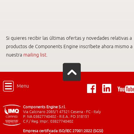
Si quieres recibir las últimas ofertas y novedades relativas a
productos de Components Engine inscríbete ahora mismo a
nuestra
mailing list
.
Menu
Components Engine S.r.l.
Via Calcinaro 2085/1 47521 Cesena - FC - Italy
P. IVA 03827740402 - R.E.A.: FO 318151
C.F./ Reg. Impr.: 03827740402
Empresa certificada ISO/IEC 27001:2022 (SGSI)