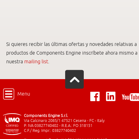
Si quieres recibir las últimas ofertas y novedades relativas a
productos de Components Engine inscríbete ahora mismo a
nuestra
mailing list
.
Menu
Components Engine S.r.l.
Via Calcinaro 2085/1 47521 Cesena - FC - Italy
P. IVA 03827740402 - R.E.A.: FO 318151
C.F./ Reg. Impr.: 03827740402