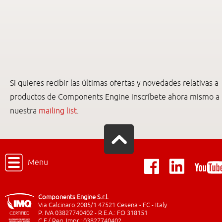
Si quieres recibir las últimas ofertas y novedades relativas a
productos de Components Engine inscríbete ahora mismo a
nuestra
mailing list
.
Menu
Components Engine S.r.l.
Via Calcinaro 2085/1 47521 Cesena - FC - Italy
P. IVA 03827740402 - R.E.A.: FO 318151
C.F./ Reg. Impr.: 03827740402