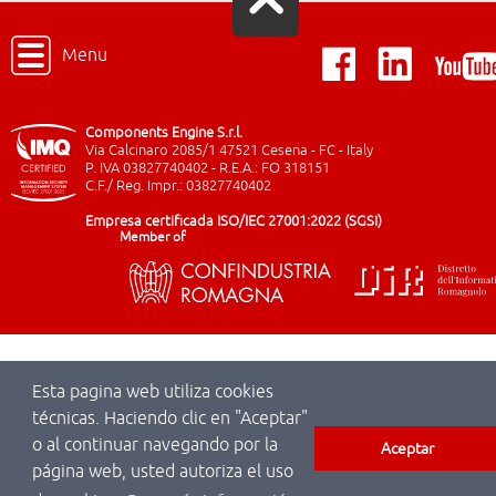
Menu
Components Engine S.r.l.
Via Calcinaro 2085/1 47521 Cesena - FC - Italy
P. IVA 03827740402 - R.E.A.: FO 318151
C.F./ Reg. Impr.: 03827740402
Empresa certificada ISO/IEC 27001:2022 (SGSI)
Member of
Esta pagina web utiliza cookies
técnicas. Haciendo clic en "Aceptar"
o al continuar navegando por la
Aceptar
página web, usted autoriza el uso