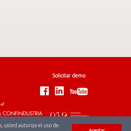
Solicitar demo
 of
, usted autoriza el uso de
Aceptar