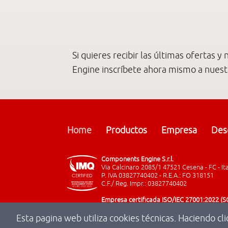
Si quieres recibir las últimas ofertas
Engine inscríbete ahora mismo a nues
Home
Productos
Empresa
Des
Components Engine S.r.l.
Via Calcinaro 2085/1 47521 Cesena - FC - It
P. IVA 03827740402 - R.E.A.: FO 318151
C.F./ Reg. Impr.: 03827740402
Empresa certificada ISO/IEC 27001:2022 (S
Esta pagina web utiliza cookies técnicas. Haciendo cl