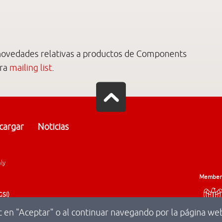
 y novedades relativas a productos de Components
tra
mailing list
.
cargar
Noticias
aly
Member
GSI)
ic en "Aceptar" o al continuar navegando por la página web