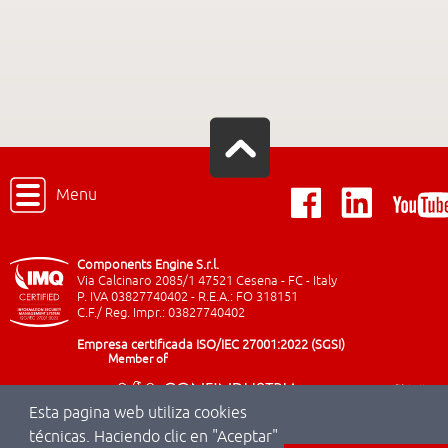
Menu
Components Engine S.r.l.
Via Calcinaro 2085/1 47521 Cesena - FC - Italy
P. IVA 03827740402 - R.E.A.: FO 318151
C.F./ Reg. Impr.: 03827740402
Empresa certificada ISO/IEC 27001:2022 (SGSI)
Member of
Esta pagina web utiliza cookies
técnicas. Haciendo clic en "Aceptar"