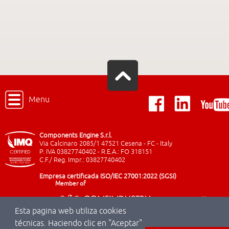
Menu
Components Engine S.r.l.
Via Calcinaro 2085/1 47521 Cesena - FC - Italy
P. IVA 03827740402 - R.E.A.: FO 318151
C.F./ Reg. Impr.: 03827740402
Empresa certificada ISO/IEC 27001:2022 (SGSI)
Member of
Esta pagina web utiliza cookies
técnicas. Haciendo clic en "Aceptar"