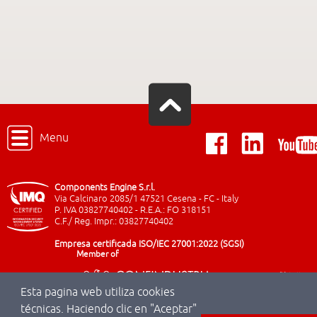
Menu
Components Engine S.r.l.
Via Calcinaro 2085/1 47521 Cesena - FC - Italy
P. IVA 03827740402 - R.E.A.: FO 318151
C.F./ Reg. Impr.: 03827740402
Empresa certificada ISO/IEC 27001:2022 (SGSI)
Member of
Esta pagina web utiliza cookies
técnicas. Haciendo clic en "Aceptar"