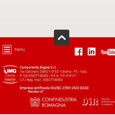
Menu
Components Engine S.r.l.
Via Calcinaro 2085/1 47521 Cesena - FC - Italy
P. IVA 03827740402 - R.E.A.: FO 318151
C.F./ Reg. Impr.: 03827740402
Empresa certificada ISO/IEC 27001:2022 (SGSI)
Member of